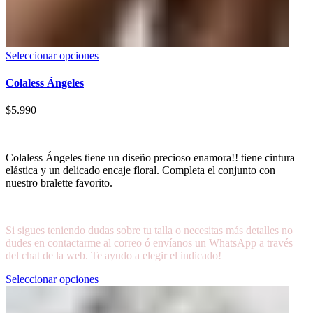
Seleccionar opciones
Colaless Ángeles
$
5.990
Colaless Ángeles tiene un diseño precioso enamora!! tiene cintura
elástica y un delicado encaje floral. Completa el conjunto con
nuestro bralette favorito.
Si sigues teniendo dudas sobre tu talla o necesitas más detalles no
dudes en contactarme al correo ó envíanos un WhatsApp a través
del chat de la web. Te ayudo a elegir el indicado!
Seleccionar opciones