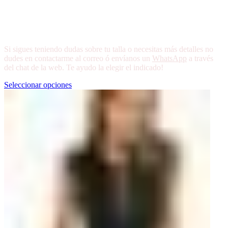
Si sigues teniendo dudas sobre tu talla o necesitas más detalles no
dudes en contactarme al correo ó envíanos un
WhatsApp
a través
del chat de la web. Te ayudo la elegir el indicado!
Seleccionar opciones