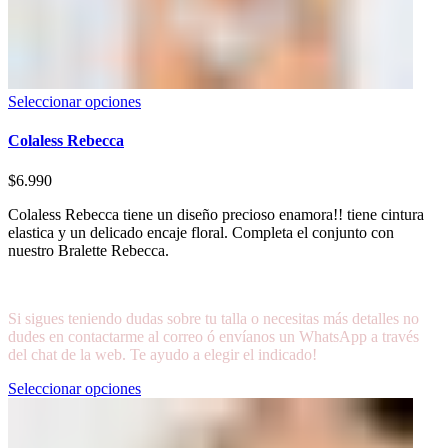
Seleccionar opciones
Colaless Rebecca
$
6.990
Colaless Rebecca tiene un diseño precioso enamora!! tiene cintura
elastica y un delicado encaje floral. Completa el conjunto con
nuestro Bralette Rebecca.
Si sigues teniendo dudas sobre tu talla o necesitas más detalles no
dudes en contactarme al correo ó envíanos un WhatsApp a través
del chat de la web. Te ayudo a elegir el indicado!
Seleccionar opciones