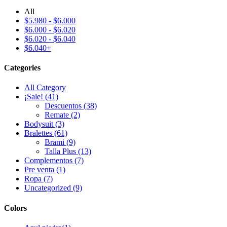
All
$
5.980
-
$
6.000
$
6.000
-
$
6.020
$
6.020
-
$
6.040
$
6.040
+
Categories
All Category
¡Sale!
(41)
Descuentos
(38)
Remate
(2)
Bodysuit
(3)
Bralettes
(61)
Brami
(9)
Talla Plus
(13)
Complementos
(7)
Pre venta
(1)
Ropa
(7)
Uncategorized
(9)
Colors