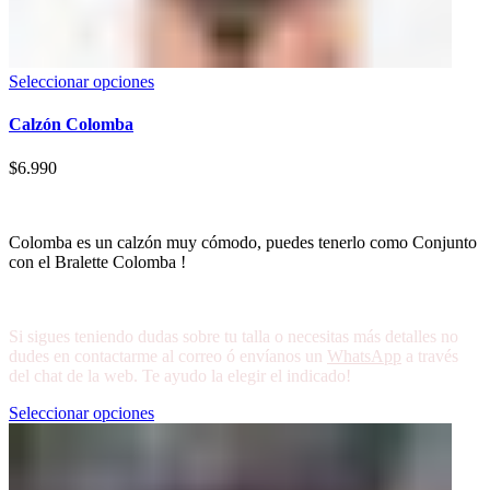
Seleccionar opciones
Calzón Colomba
$
6.990
Colomba es un calzón muy cómodo, puedes tenerlo como Conjunto
con el Bralette Colomba !
Si sigues teniendo dudas sobre tu talla o necesitas más detalles no
dudes en contactarme al correo ó envíanos un
WhatsApp
a través
del chat de la web. Te ayudo la elegir el indicado!
Seleccionar opciones