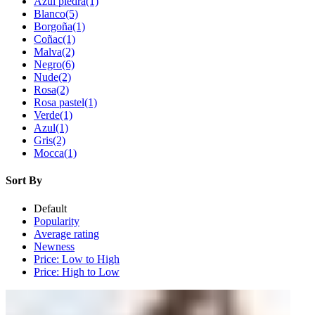
Azul piedra
(1)
Blanco
(5)
Borgoña
(1)
Coñac
(1)
Malva
(2)
Negro
(6)
Nude
(2)
Rosa
(2)
Rosa pastel
(1)
Verde
(1)
Azul
(1)
Gris
(2)
Mocca
(1)
Sort By
Default
Popularity
Average rating
Newness
Price: Low to High
Price: High to Low