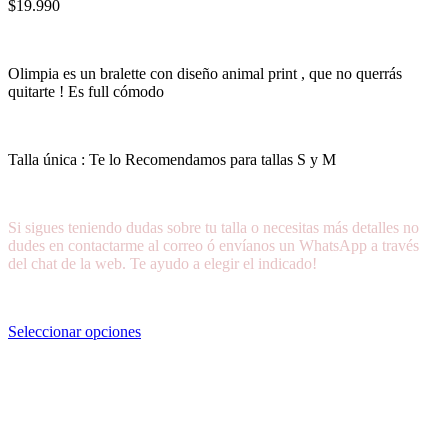
$
19.990
Olimpia es un bralette con diseño animal print , que no querrás
quitarte ! Es full cómodo
Talla única : Te lo Recomendamos para tallas S y M
Si sigues teniendo dudas sobre tu talla o necesitas más detalles no
dudes en contactarme al correo ó envíanos un WhatsApp a través
del chat de la web. Te ayudo a elegir el indicado!
Seleccionar opciones