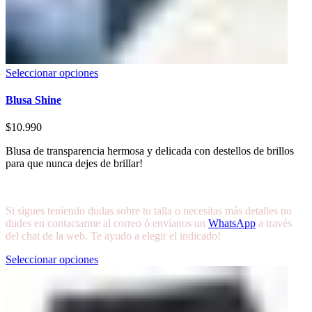
Seleccionar opciones
Blusa Shine
$
10.990
Blusa de transparencia hermosa y delicada con destellos de brillos
para que nunca dejes de brillar!
Si sigues teniendo dudas sobre tu talla o necesitas más detalles no
dudes en contactarme al correo ó envíanos un
WhatsApp
a través
del chat de la web. Te ayudo a elegir el indicado!
Seleccionar opciones